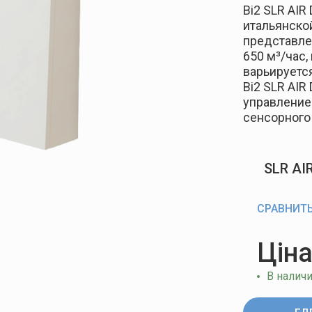
Bi2 SLR AIR
итальянской
представле
650 м³/час
варьируется
Bi2 SLR AIR
управление
сенсорного 
SLR AI
СРАВНИТ
Ціна
В налич