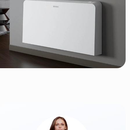
1.04 кВт
-
0.43 л
-
Настенный/
Настенный/
Напольный
Напольный
-
-