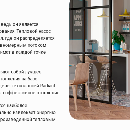
 ведь он является
ования. Тепловой насос
, где он распределяется
равномерным потоком
имат в каждой точке
ние характеристик моди
вляют собой лучшее
топления на базе
C TR
SLR AIR 400 DC TR
SLR AIR 600 DC TR
щены технологией Radiant
но эффективное отопление.
Белый
Белый
тся наиболее
ально извлекает энергию
Италия
Италия
 произведенной тепловым