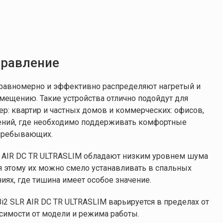
33 / 39 / 45 дБА
33 / 39 / 45 дБА
Сенсорный пульт
Сенсорный пульт
дистанционного
дистанционного
управления
управления
правление
12 месяцев
12 месяцев
d равномерно и эффективно распределяют нагретый и
мещению. Такие устройства отлично подойдут для
22,5 кг
25,50 кг
р: квартир и частных домов и коммерческих: офисов,
ений, где необходимо поддерживать комфортные
8 / 12 / 24 Вт
9 / 14 / 27 Вт
 пребывающих.
R AIR DC TR ULTRASLIM обладают низким уровнем шума
575 м³/час
650 м³/час
я этому их можно смело устанавливать в спальных
иях, где тишина имеет особое значение.
1295 х 679 х 150 мм
1495 х 679 х 150 мм
2 SLR AIR DC TR ULTRASLIM варьируется в пределах от
исимости от модели и режима работы.
220 В
220 В