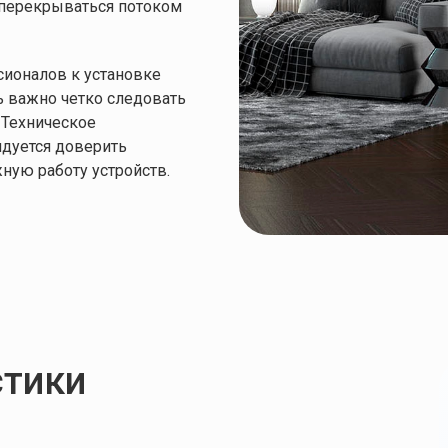
0.71 кВт
0.84 кВт
 перекрываться потоком
ионалов к установке
0.27 л
0.35 л
ь важно четко следовать
 Техническое
Настенный/
Настенный/
ндуется доверить
Напольный
Напольный
ную работу устройств.
Напольный
-
стики