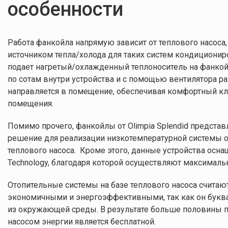
особенности
Р
абота фанкойла напрямую зависит от теплового насоса,
источником тепла/холода для таких систем кондиционир
подает нагретый/охлажденный теплоноситель на фанкойл
по сотам внутри устройства и с помощью вентилятора 
направляется в помещение, обеспечивая комфортный кл
Сравне
помещения.
Помимо прочего, фанкойлы от Olimpia Splendid предста
решение для реализации низкотемпературной системы о
Товар
SLR AIR 200 D
теплового насоса. Кроме этого, данные устройства осна
Technology, благодаря которой осуществляют максималь
Цвет
Белый
Отопительные системы на базе теплового насоса считаю
экономичными и энергоэффективными, так как он букв
Страна-производитель
Италия
из окружающей среды. В результате больше половины
насосом энергии является бесплатной.