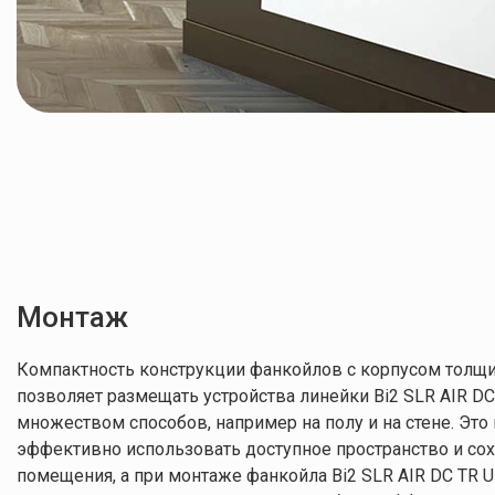
Холодопроизводительность
0,38 / 0,71 / 0
Площадь помещения
10 м²
Материал корпуса
Металл, Плас
Теплопроизводительность
0.54 / 0.70 / 0
a20/15 - w45/40
Теплопроизводительность
0.64 / 0.81 / 1
Монтаж
a20/15 - w50/-
Компактность конструкции фанкойлов с корпусом толщи
Максимальная статическая
позволяет размещать устройства линейки Bi2 SLR AIR D
эффективность нагрева
0.37 кВт
(50°C)
множеством способов, например на полу и на стене. Эт
эффективно использовать доступное пространство и со
Максимальная статическая
помещения, а при монтаже фанкойла Bi2 SLR AIR DC TR 