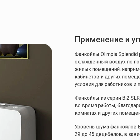
БА
30 / 37 / 44 дБА
32 / 38 / 44 дБА
льт
Сенсорный пульт
Сенсорный пульт
го
дистанционного
дистанционного
управления
управления
Применение и у
12 месяцев
12 месяцев
Фанкойлы Olimpia Splendi
охлажденный воздух по по
15,5 кг
19,5 кг
жилых помещений, наприме
кабинетов и других помещ
6 / 9 / 19 Вт
7 / 11 / 20 Вт
условия для работников и
Оставляйте
Фанкойлы из серии Bi2 SL
320 м³/час
460 м³/час
во время работы, благодар
заявку
комнатах и других помещен
50 мм
895 х 679 х 150 мм
1095 х 679 х 150 мм
Уровень шума фанкойлов Bi
Мы свяжемся с вами в ближайшее время.
29 до 45 децибелов, в зав
220 В
220 В