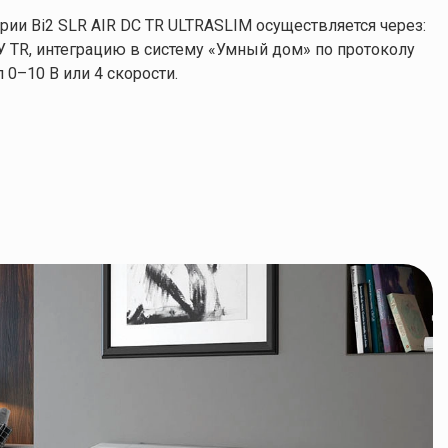
ии Bi2 SLR AIR DC TR ULTRASLIM осуществляется через:
1.98 / 2.69 / 3.29 кВт
2.17 / 3.25 / 3.78 кВт
У TR, интеграцию в систему «Умный дом» по протоколу
 0–10 В или 4 скорости.
40 м²
45 м²
Металл, Пластик
Металл, Пластик
1.85 / 2.60 / 3.44 кВт
2.56 / 3.16 / 3.91 кВт
2.21 / 3.10 / 4.10 кВт
3.05 / 3.77 / 4.67 кВт
0.62 кВт
-