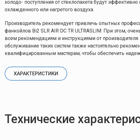
тепловая эффективность
0.59 кВт
холодо- поступления от стеклопакета будут эффективно
(70°C)
охлажденного или нагретого воздуха.
Содержание воды в
Производитель рекомендует привлечь опытных професс
0.19 л
радиаторной панели
фанкойлов Bi2 SLR AIR DC TR ULTRASLIM. При этом, очен
всем рекомендациям и инструкциями от производителя.
Настенный/
обслуживание таких систем также настоятельно рекоме
Тип монтажа
Напольный
квалифицированным мастерам, чтобы обеспечить надеж
Тип фанкойла
-
ХАРАКТЕРИСТИКИ
Технические характери