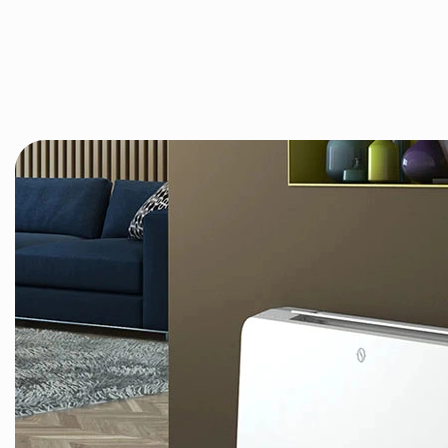
Уровень шума
29 / 36 / 43 д
Сенсорный пу
Опции управления
дистанционно
управления
Гарантия
12 месяцев
Вес
13,5 кг
Потребляемая мощность
5 / 7 / 11 Вт
Максимальный расход
160 м³/час
воздуха
Размеры
695 х 679 х 1
Напряжение
220 В