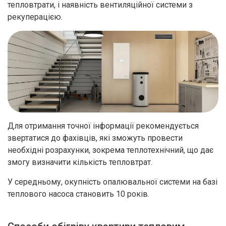
тепловтрати, і наявність вентиляційної системи з
рекуперацією.
Для отримання точної інформації рекомендується
звертатися до фахівців, які зможуть провести
необхідні розрахунки, зокрема теплотехнічний, що дає
Залишайте заявку
змогу визначити кількість тепловтрат.
Ми зв’яжемося з вами найближчим часом.
У середньому, окупність опалювальної системи на базі
теплового насоса становить 10 років.