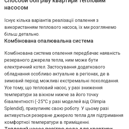
Способи обігріву квартири тепловим
насосом
Існує кілька варіантів реалізації опалення з
Натискаючи кнопку “Надіслати”, ви погоджуєтесь з
Правилами обробки
персональних даних
використанням теплового насоса, їх ми розглянемо
більш детально.
Комбінована опалювальна система
Комбінована система опалення передбачає наявність
резервного джерела тепла, ним може бути
Дякуємо
за заявку!
електричний котел. Застосування додаткового
обладнання особливо актуальне в регіонах, де в
Ваші дані
зимовий період можливі екстремальні похолодання.
успішно
Усе тому, що тепловий насос, у разі зниження
надіслані!
температури за вікном нижче за його точку
бівалентності (-25°C у разі моделей від Olimpia
Splendid), призупиняє свою роботу. У цьому разі
активується резервне джерело тепла для підтримання
комфортної температури в приміщенні.
Тепловий насос повітря-вода для квартири