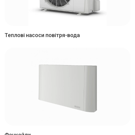
Теплові насоси повітря-вода
Залишайте заявку
Ми зв’яжемося з вами найближчим часом.
Дякуємо
за заявку!
Фанкойли