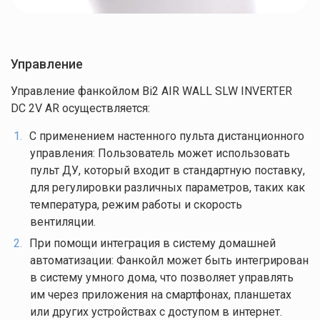
Управление
Управление фанкойлом Bi2 AIR WALL SLW INVERTER
DC 2V AR осуществляется:
С применением настенного пульта дистанционного
Оставляйте заявку
управления: Пользователь может использовать
Мы свяжемся с вами в ближайшее время.
пульт ДУ, который входит в стандартную поставку,
для регулировки различных параметров, таких как
температура, режим работы и скорость
вентиляции.
При помощи интеграция в систему домашней
автоматизации: Фанкойл может быть интегрирован
в систему умного дома, что позволяет управлять
Нажимая кнопку "Отправить", вы соглашаетесь с
Правилами обработки
им через приложения на смартфонах, планшетах
персональных данных
или других устройствах с доступом в интернет.