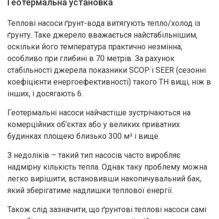
Геотермальна установка
Ваші дані
успішно
Теплові насоси ґрунт-вода витягують тепло/холод із
надіслані!
ґрунту. Таке джерело вважається найстабільнішим,
оскільки його температура практично незмінна,
особливо при глибині в 70 метрів. За рахунок
стабільності джерела показники SCOP і SEER (сезонні
коефіцієнти енергоефективності) такого ТН вищі, ніж в
інших, і досягають 6.
Геотермальні насоси найчастіше зустрічаються на
комерційних об’єктах або у великих приватних
будинках площею близько 300 м² і вище.
З недоліків – такий тип насосів часто виробляє
надмірну кількість тепла. Однак таку проблему можна
легко вирішити, встановивши накопичувальний бак,
який зберігатиме надлишки теплової енергії.
Також слід зазначити, що ґрунтові теплові насоси самі