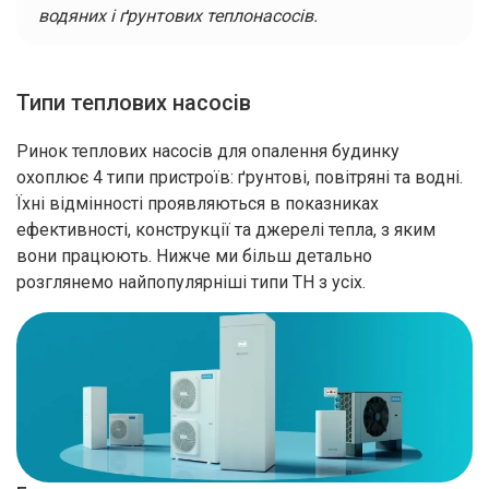
водяних і ґрунтових теплонасосів.
Залишайте заявку
Типи теплових насосів
Ми зв’яжемося з вами найближчим часом.
Ринок теплових насосів для опалення будинку
охоплює 4 типи пристроїв: ґрунтові, повітряні та водні.
Їхні відмінності проявляються в показниках
ефективності, конструкції та джерелі тепла, з яким
вони працюють. Нижче ми більш детально
розглянемо найпопулярніші типи ТН з усіх.
Натискаючи кнопку “Надіслати”, ви погоджуєтесь з
Правилами обробки
персональних даних
Дякуємо
за заявку!