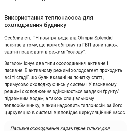
Використання теплонасоса для
охолодження будинку
Особливість ТН повітря-вода від Olimpia Splendid
полягає в тому, що крім обігріву та ГВП вони також
здатні працювати в режимі “холоду”.
Загалом існує два типи охолодження: активне і
пасивне. В активному режимі холодоагент проходить
всі ті стадії, що були вказані на початку статті,
примусово охолоджуючись у системі. У пасивному
режимі охолодження здійснюється завдяки ґрунту/
підземним водам, а також спеціальному
теплообміннику, в який надходить теплоносій, за його
циркуляцію в системі відповідає циркуляційний насос.
Пасивне охолодження характерне тільки для