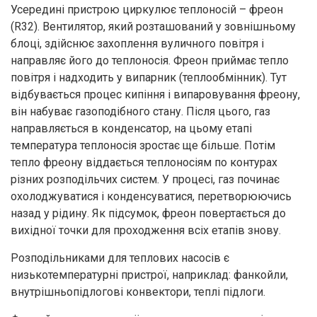
Усередині пристрою циркулює теплоносій – фреон
(R32). Вентилятор, який розташований у зовнішньому
блоці, здійснює захоплення вуличного повітря і
направляє його до теплоносія. Фреон приймає тепло
повітря і надходить у випарник (теплообмінник). Тут
відбувається процес кипіння і випаровування фреону,
він набуває газоподібного стану. Після цього, газ
направляється в конденсатор, на цьому етапі
температура теплоносія зростає ще більше. Потім
тепло фреону віддається теплоносіям по контурах
різних розподільчих систем. У процесі, газ починає
охолоджуватися і конденсуватися, перетворюючись
назад у рідину. Як підсумок, фреон повертається до
вихідної точки для проходження всіх етапів знову.
Розподільниками для теплових насосів є
низькотемпературні пристрої, наприклад: фанкойли,
внутрішньопідлогові конвектори, теплі підлоги.